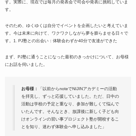
す。実際に、現在では毎月の発表会で司会や発表に挑戦していま
す。
そのため、ゆくゆくは自分でイベントを企画したいと考えていま
す。今は未来に向けて、ワクワクしながら夢を膨らませる日々で
す。1. PJ塾との出会い：体験会わずか40分で友達ができた
まず、PJ塾に通うことになった最初のきっかけについて、お母様
にお話を伺いました。
お母様：
「以前からnoteでNIJINアカデミーの活動
を拝見し、ずっと応援していました。ただ、日中の
活動は学校の予定と重なり、参加が難しくて悩んで
いたんです。そんなとき、放課後に新しく子ども向
けオンラインの習い事プロジェクト塾が開校するこ
とを知り、迷わず体験会へ申し込みました」